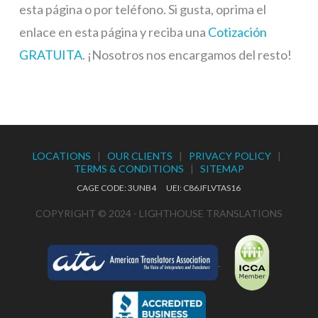
esta página o por teléfono. Si gusta, oprima el
enlace en esta página y reciba una
Cotización
GRATUITA
. ¡Nosotros nos encargamos del resto!
LOCATIONS
|
OUR CLIENTS
|
PRIVACY POLICY
|
TERMS & CONDITIONS
|
SITEMAP
CAGE CODE: 3UNB4 UEI: C86JFLVTAS16
COPYRIGHT © 2024 - LIGHTHOUSE TRANSLATIONS